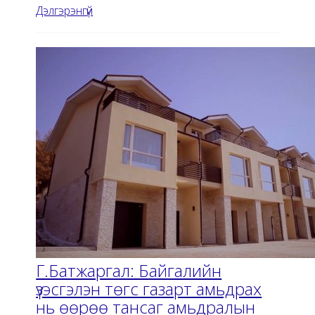
Дэлгэрэнгүй
Г.Батжаргал: Байгалийн
үзэсгэлэн төгс газарт амьдрах
нь өөрөө тансаг амьдралын