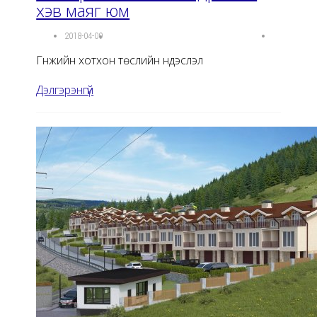
хэв маяг юм
2018-04-09
Гүнжийн хотхон төслийн үндэслэл
Дэлгэрэнгүй