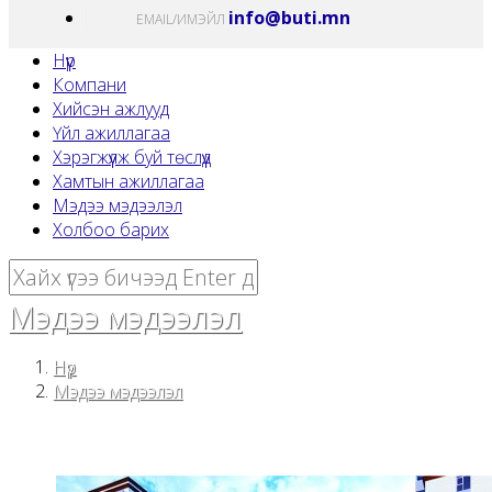
info@buti.mn
EMAIL/ИМЭЙЛ
Нүүр
Компани
Хийсэн ажлууд
Үйл ажиллагаа
Хэрэгжүүлж буй төслүүд
Хамтын ажиллагаа
Мэдээ мэдээлэл
Холбоо барих
Мэдээ мэдээлэл
Нүүр
Мэдээ мэдээлэл