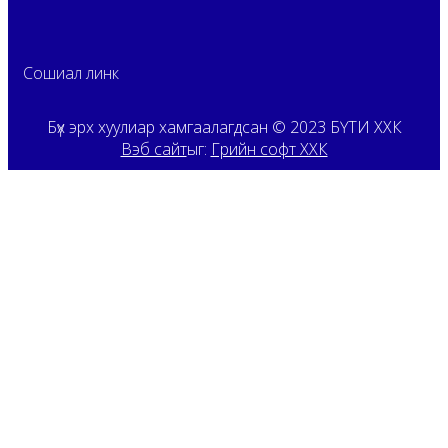
Сошиал линк
Бүх эрх хуулиар хамгаалагдсан © 2023 БҮТИ ХХК
Вэб сайт
ыг:
Грийн софт ХХК