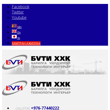
Facebook
Twitter
Youtube
Mn
En
Jp
ХАМТРАН АЖИЛЛАХ
+976-77440222
CALL/УТАС