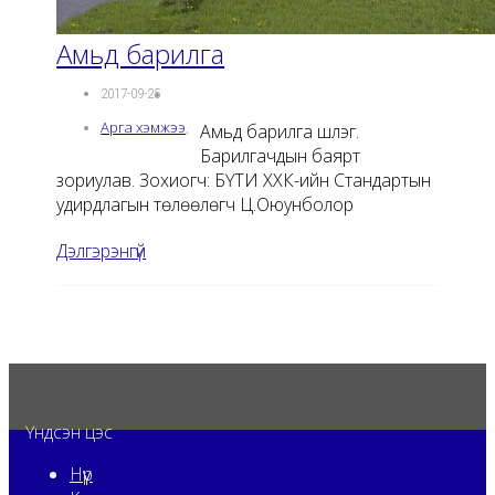
Амьд барилга
2017-09-25
Арга хэмжээ
,
Амьд барилга шүлэг.
Барилгачдын баярт
зориулав. Зохиогч: БҮТИ ХХК-ийн Стандартын
удирдлагын төлөөлөгч Ц.Оюунболор
Дэлгэрэнгүй
Үндсэн цэс
Нүүр