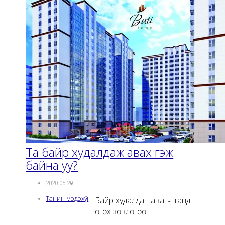
Та байр худалдаж авах гэж
байна уу?
2020-05-29
Танин мэдэхүй
,
Байр худалдан авагч танд
өгөх зөвлөгөө