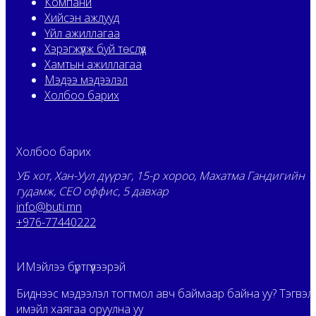
Компани
Хийсэн ажлууд
Үйл ажиллагаа
Хэрэгжүүлж буй төслүүд
Хамтын ажиллагаа
Мэдээ мэдээлэл
Холбоо барих
Холбоо барих
УБ хот, Хан-Уул дүүрэг, 15-р хороо, Махатма Гандигийн
гудамж, CEO оффис, 5 давхар
info@buti.mn
+976-77440222
ИМэйлээ бүртгүүлээрэй
Биднээс мэдээлэл тогтмол авч баймаар байна уу? Тэгвэл
имэйл хаягаа оруулна уу