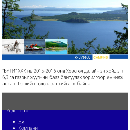
“БҮТИ” ХХК нь 2015-2016 онд Хөвсгөл далайн зүүн хойд зүгт
6,3 га газрыг жуулчны бааз байгуулах зорилгоор өмчилж
авсан. Төслийн төлөвлөлт хийгдэж байна.
Үндсэн цэс
Нүүр
Компани