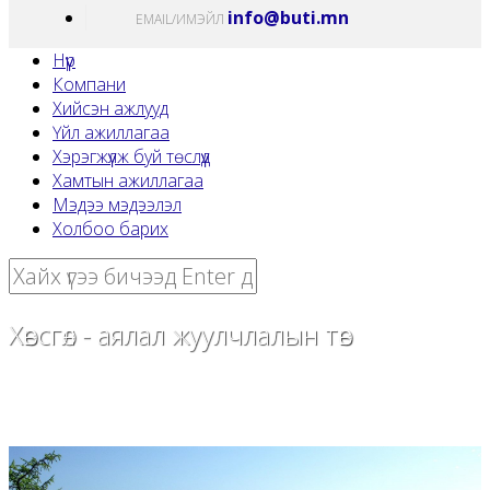
info@buti.mn
EMAIL/ИМЭЙЛ
Нүүр
Компани
Хийсэн ажлууд
Үйл ажиллагаа
Хэрэгжүүлж буй төслүүд
Хамтын ажиллагаа
Мэдээ мэдээлэл
Холбоо барих
Хөвсгөл - аялал жуулчлалын төв