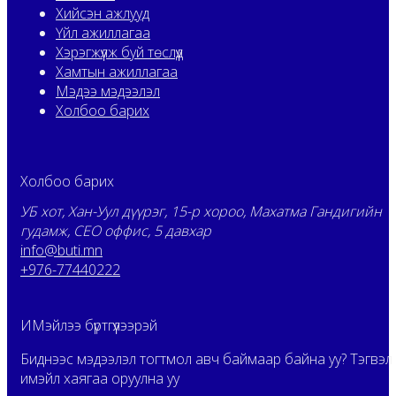
Хийсэн ажлууд
Үйл ажиллагаа
Хэрэгжүүлж буй төслүүд
Хамтын ажиллагаа
Мэдээ мэдээлэл
Холбоо барих
Холбоо барих
УБ хот, Хан-Уул дүүрэг, 15-р хороо, Махатма Гандигийн
гудамж, CEO оффис, 5 давхар
info@buti.mn
+976-77440222
ИМэйлээ бүртгүүлээрэй
Биднээс мэдээлэл тогтмол авч баймаар байна уу? Тэгвэл
имэйл хаягаа оруулна уу