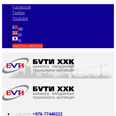
Facebook
Twitter
Youtube
Mn
En
Jp
ХАМТРАН АЖИЛЛАХ
+976-77440222
CALL/УТАС